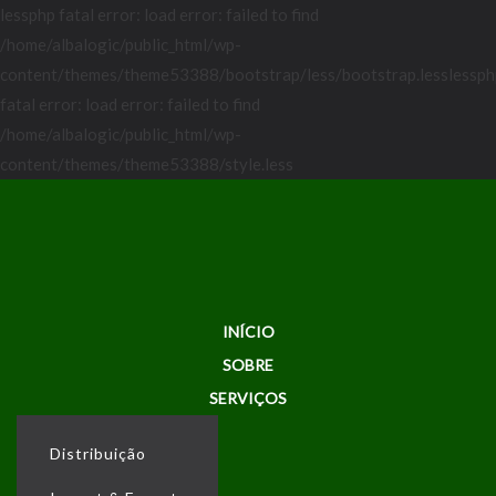
lessphp fatal error: load error: failed to find
/home/albalogic/public_html/wp-
content/themes/theme53388/bootstrap/less/bootstrap.lesslessph
fatal error: load error: failed to find
/home/albalogic/public_html/wp-
content/themes/theme53388/style.less
INÍCIO
SOBRE
SERVIÇOS
Distribuição